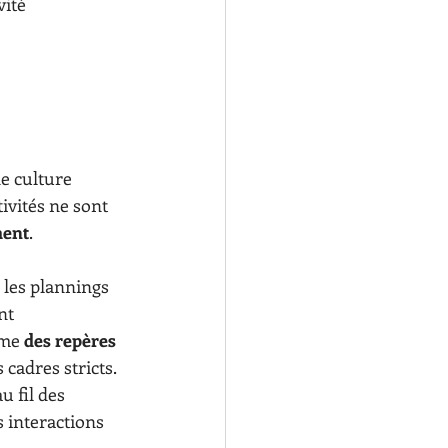
vité 
e culture 
ivités ne sont 
ment
.
 les plannings 
nt 
me 
des repères 
cadres stricts. 
u fil des 
 interactions 