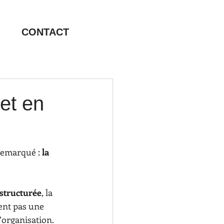
CONTACT
et en
remarqué : 
la 
 structurée
, la 
ent pas une 
’organisation. 