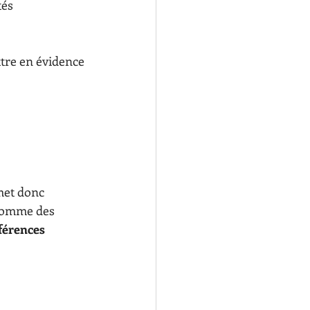
és 
tre en évidence 
met donc 
 comme des 
férences 