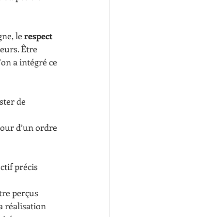
ne, le 
respect 
eurs. Être 
on a intégré ce 
ter de 
our d’un ordre 
ctif précis
tre perçus 
a réalisation 