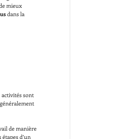
de mieux 
dus
 dans la 
activités sont 
t généralement 
avail de manière 
s étapes d’un 