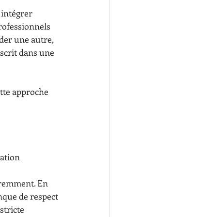
intégrer 
professionnels 
der une autre, 
scrit dans une 
tte approche 
mation
éremment. En 
que de respect 
stricte 