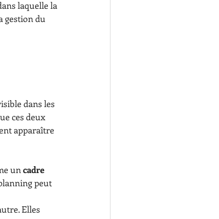
ans laquelle la 
a gestion du 
sible dans les 
que ces deux 
ent apparaître 
me un 
cadre 
planning peut 
utre. Elles 