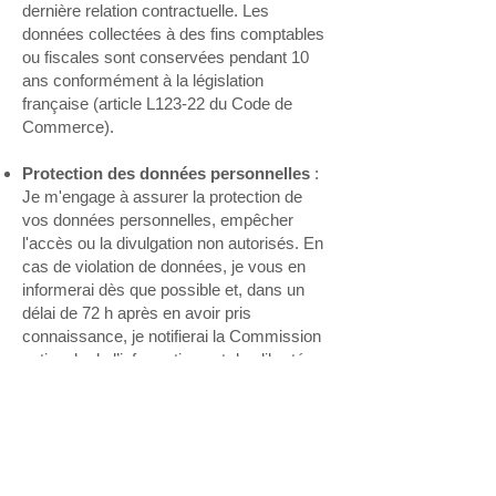
dernière relation contractuelle. Les
données collectées à des fins comptables
ou fiscales sont conservées pendant 10
ans conformément à la législation
française (article L123-22 du Code de
Commerce).
Protection des données personnelles
:
Je m'engage à assurer la protection de
vos données personnelles, empêcher
l'accès ou la divulgation non autorisés. En
cas de violation de données, je vous en
informerai dès que possible et, dans un
délai de 72 h après en avoir pris
connaissance, je notifierai la Commission
nationale de l’informatique et des libertés
(CNIL) de cette violation.
Droits sur vos données personnelles
:
En vertu du règlement général sur la
protection des données (RGPD), vous